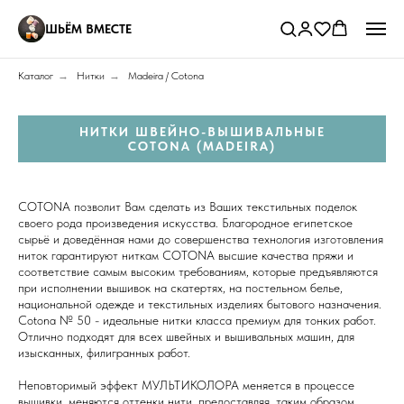
ШЬЁМ ВМЕСТЕ
Каталог
→
Нитки
→
Madeira / Cotona
НИТКИ ШВЕЙНО-ВЫШИВАЛЬНЫЕ
COTONA (MADEIRA)
COТONA позволит Вам сделать из Ваших текстильных поделок
своего рода произведения искусства. Благородное египетское
сырьё и доведённая нами до совершенства технология изготовления
ниток гарантируют ниткам COТONA высшие качества пряжи и
соответствие самым высоким требованиям, которые предъявляются
при исполнении вышивок на скатертях, на постельном белье,
национальной одежде и текстильных изделиях бытового назначения.
Cotona № 50 - идеальные нитки класса премиум для тонких работ.
Отлично подходят для всех швейных и вышивальных машин, для
изысканных, филигранных работ.
Неповторимый эффект МУЛЬТИКОЛОРА меняется в процессе
вышивки, меняются оттенки нити, предоставляя, таким образом,