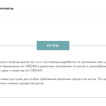
онтакты
ИГЛЫ
ное в течение долгих лет, но и постоянные разработки по улучшению уже с
применение игл ORGAN в различных программах по шитью и разнообразие
е цены и качества игл ORGAN.
тиями доступны для особых требований различных процессов шитья. Это р
нных сложных процессов шитья.