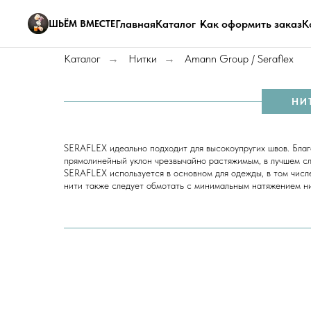
Главная
Каталог
Как оформить заказ
К
ШЬЁМ ВМЕСТЕ
Каталог
Нитки
Amann Group / Seraflex
→
→
НИ
SERAFLEX идеально подходит для высокоупругих швов. Бла
прямолинейный уклон чрезвычайно растяжимым, в лучшем сл
SERAFLEX используется в основном для одежды, в том числ
нити также следует обмотать с минимальным натяжением ни