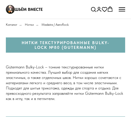
ШЬЁМ ВМЕСТЕ
Каталог
→
Нитки
→
Madeira / Aeroflock
НИТКИ ТЕКСТУРИРОВАННЫЕ BULKY-
LOCK №80 (GUTERMANN)
Gütermann Bulky-Lock – тонкие текстурированные нитки
премиального качества. Лучший выбор для создания мягких
эластичных, а также отделочных швов. Нитки хорошо сочетаются с
материалами легкого и среднего веса, в том числе эластичными.
Подходят для шитья трикотажа, одежды для спорта и отдыха. Для
превосходного результата заправляйте нитки Gütermann Bulky-Lock
как в иглу, так и в петлители.